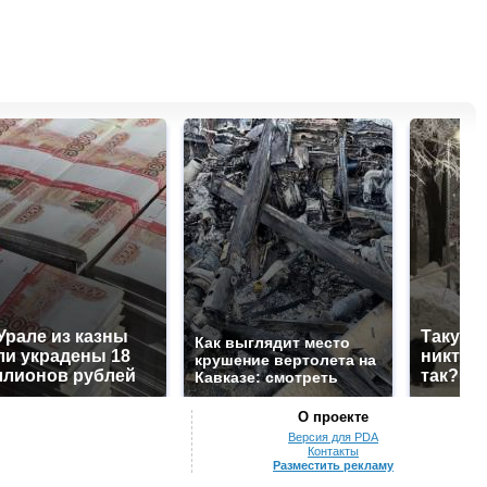
Урале из казны
Такую 
Как выглядит место
и украдены 18
никто н
крушение вертолета на
лионов рублей
так?!
Кавказе: смотреть
О проекте
Версия для PDA
Контакты
Разместить рекламу