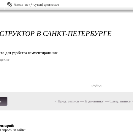
Авось
из (+ сутки) дневников
СТРУКТОР В САНКТ-ПЕТЕРБУРГЕ
то для удобства комментирования.
щение
« Пред. запись
—
К дневнику
—
След. запись 
ь
ентарий:
 пароль на сайте: