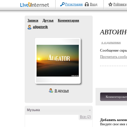
Регистрация
Вход
Рейтинги
Записи
Друзья
Комментарии
aligatorik
АВТОИН
+ в цитатник
Cообщение скры
Прочитать сооб
В друзья
Комментироват
Музыка
-
Все (2)
Добавить комм
Введите свое имя и