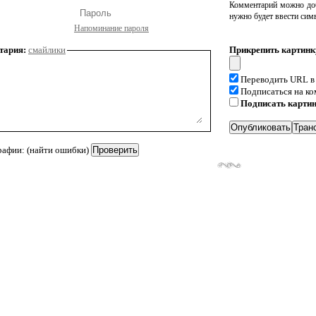
Комментарий можно доб
нужно будет ввести сим
Напоминание пароля
тария:
смайлики
Прикрепить картинк
Переводить URL в
Подписаться на к
Подписать карти
рафии: (найти ошибки)