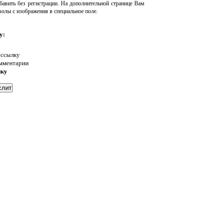
авить без регистрации. На дополнительной странице Вам
волы с изображения в специальное поле.
у:
 ссылку
омментарии
нку