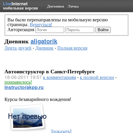
Live
Internet
Дневники
Личка
мобильная версия
Вы были перенаправлены на мобильную версию
страницы.
Вернуться!
Авторизация
Дневник
aligatorik
Лента друзей
-
Дневник
-
Полная версия
Автоинструктор в Санкт-Петербурге
18-06-2011 19:57
к комментариям
-
к полной версии
-
понравилось!
instructorakpp.ru
Курсы безаварийного вождения!
[показать]