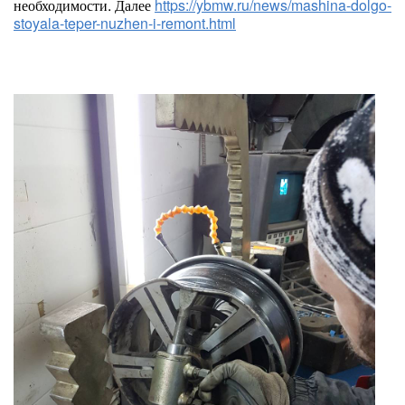
необходимости. Далее
https://ybmw.ru/news/mashina-dolgo-
stoyala-teper-nuzhen-i-remont.html