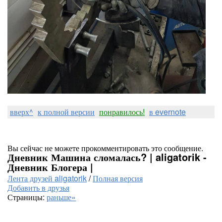
вверх^
к полной версии
понравилось!
в evernote
Вы сейчас не можете прокомментировать это сообщение.
Дневник Машина сломалась? | aligatorik -
Дневник Блогера |
Лента друзей aligatorik
/
Полная версия
Добавить в друзья
Страницы:
раньше»