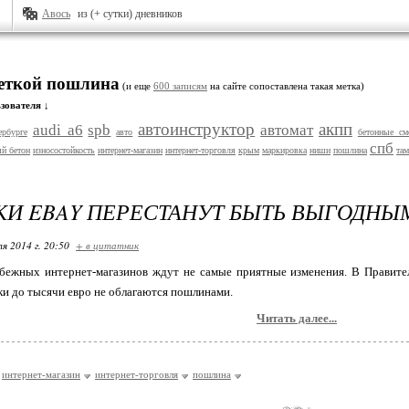
Авось
из (+ сутки) дневников
меткой пошлина
(и еще
600 записям
на сайте сопоставлена такая метка)
зователя ↓
автоинструктор
акпп
audi a6
spb
автомат
ербурге
авто
бетонные см
спб
й бетон
износостойкость
интернет-магазин
интернет-торговля
крым
маркировка
ниши
пошлина
та
И EBAY ПЕРЕСТАНУТ БЫТЬ ВЫГОДНЫ
я 2014 г. 20:50
+ в цитатник
бежных интернет-магазинов ждут не самые приятные изменения. В Правител
и до тысячи евро не облагаются пошлинами.
Читать далее...
интернет-магазин
интернет-торговля
пошлина