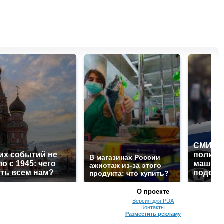
СМИ: В
их событий не
полице
В магазинах России
о с 1945: чего
машину
ажиотаж из-за этого
ть всем нам?
подожг
продукта: что купить?
О проекте
Версия для PDA
Контакты
Разместить рекламу