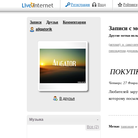
Регистрация
Вход
Рейтинги
Записи
Друзья
Комментарии
Записи с 
aligatorik
Другие метки поль
(автомат) в санкт-пет
гипсокартона
дорожны
ПОКУПК
Четверг, 27 Феврал
Любителей зару
которому посылк
В друзья
Музыка
-
Метки:
таможня
Все (2)