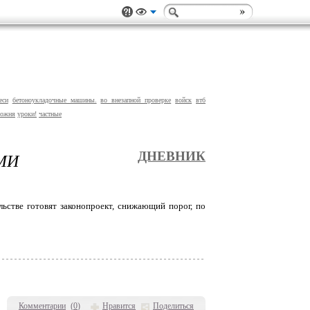
еси
бетоноукладочные машины.
во внезапной проверке
войск
втб
можня
уроки!
частные
МИ
ДНЕВНИК
ьстве готовят законопроект, снижающий порог, по
Комментарии
(
0
)
Нравится
Поделиться