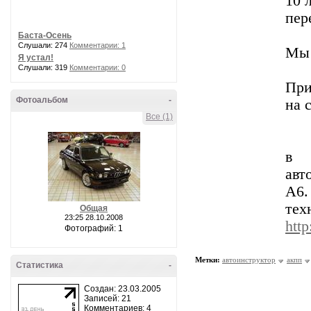
10 
пер
Баста-Осень
Слушали: 274
Комментарии: 1
Мы 
Я устал!
Слушали: 319
Комментарии: 0
При
Фотоальбом
-
на 
Все (1)
в 
авт
A6.
тех
Общая
23:25 28.10.2008
http
Фотографий: 1
Метки:
автоинструктор
акпп
Статистика
-
Создан: 23.03.2005
Записей: 21
Комментариев: 4