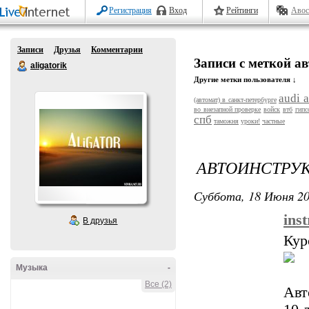
Регистрация
Вход
Рейтинги
Авос
Записи
Друзья
Комментарии
Записи с меткой а
aligatorik
Другие метки пользователя ↓
audi 
(автомат) в санкт-петербурге
во внезапной проверке
войск
втб
гипс
спб
таможня
уроки!
частные
АВТОИНСТРУК
Суббота, 18 Июня 20
ins
В друзья
Кур
Музыка
-
Все (2)
Авт